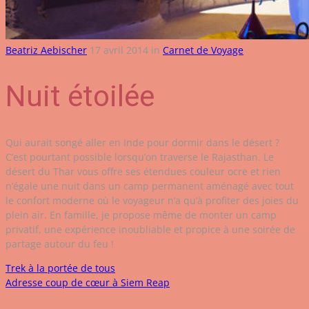
Beatriz Aebischer
17 avril 2014
in
Carnet de Voyage
Nuit étoilée
Qui aurait songé aller en Inde pour dormir dans le désert ?
C’est pourtant possible lorsqu’on traverse le Rajasthan. Le
désert du Thar vous offre ses étendues couleur ocre et rien
n’égale une nuit dans un camp permanent aménagé avec tout
le confort moderne où le voyageur n’a qu’à profiter des joies du
plein air. En famille, je propose même de monter un camp
privatif, une expérience inoubliable et propice à une soirée de
partage autour du feu !
Trek à la portée de tous
Adresse coup de cœur à Siem Reap