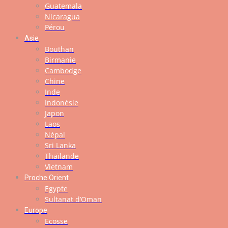
Guatemala
Nicaragua
Pérou
Asie
Bouthan
Birmanie
Cambodge
Chine
Inde
Indonésie
Japon
Laos
Népal
Sri Lanka
Thaïlande
Vietnam
Proche Orient
Egypte
Sultanat d’Oman
Europe
Ecosse