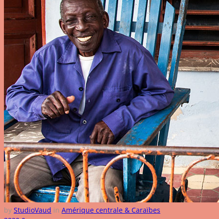
by
StudioVaud
in
Amérique centrale & Caraïbes