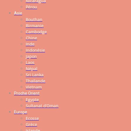
Nicaragua
Pérou
Asie
Bouthan
Birmanie
Cambodge
Chine
Inde
Indonésie
Japon
Laos
Népal
Sri Lanka
Thaïlande
Vietnam
Proche Orient
Egypte
Sultanat d’Oman
Europe
Ecosse
Grèce
Islande