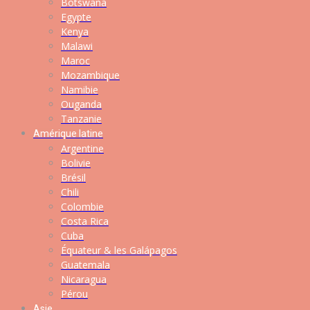
Botswana
Egypte
Kenya
Malawi
Maroc
Mozambique
Namibie
Ouganda
Tanzanie
Amérique latine
Argentine
Bolivie
Brésil
Chili
Colombie
Costa Rica
Cuba
Équateur & les Galápagos
Guatemala
Nicaragua
Pérou
Asie