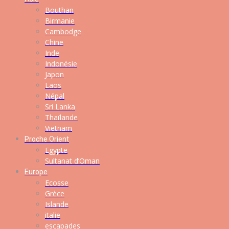
Bouthan
Birmanie
Cambodge
Chine
Inde
Indonésie
Japon
Laos
Népal
Sri Lanka
Thaïlande
Vietnam
Proche Orient
Egypte
Sultanat d’Oman
Europe
Ecosse
Grèce
Islande
italie
escapades